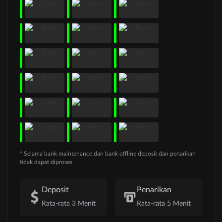
* Selama bank maintenance dan bank offline deposit dan penarikan
tidak dapat diproses
Deposit
Penarikan
Rata-rata 3 Menit
Rata-rata 5 Menit