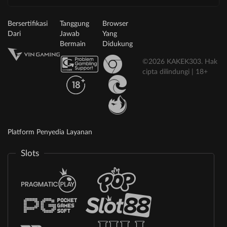
Bersertifikasi
Tanggung
Browser
Dari
Jawab
Yang
Bermain
Didukung
©2026 KAKEK303. Hak
cipta dilindungi | 18+
Platform Penyedia Layanan
Slots