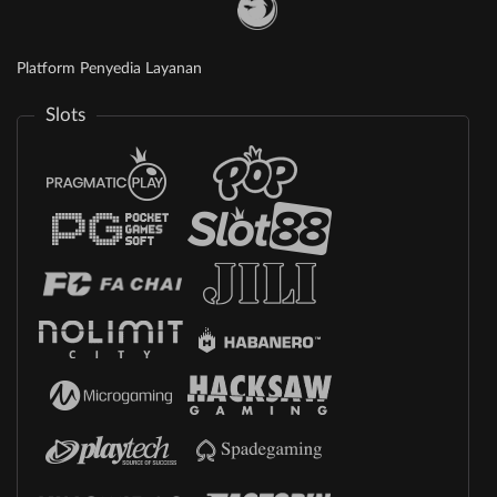
Platform Penyedia Layanan
Slots