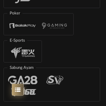
Poker
E-Sports
Sabung Ayam