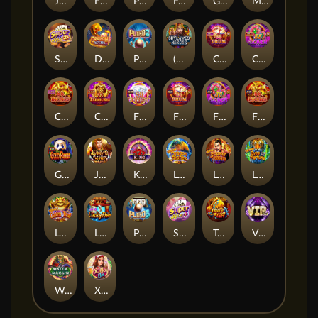
JiXiangRuYi(H5)
F-88Treasures(H5)
PINE OF PLINKO 2
FA DA CAI(H5)
G-BloomingRiches
MANEKI NEKO(H5)
Super Ace2+
Dragon Arena
Plinko2
(H5)Outlawed Heroes
C-88Drum(H5)
C-88Flower(H5)
C-88Riches(H5)
C-88Treasures(H5)
F-88Diamond(H5)
F-88Drum(H5)
F-88Flower(H5)
F-88Riches(H5)
Gold Panda(H5)
JourneyToTheWest
King-777
L-DragonRiches
L-EmperorTreasure
L-EyesOfFortune
L-GoldenToad
LuckyFish
Plinko3
Super Ace+
Triple Fish(H5)
VIP Club
Water Margin(H5)
XiBoBA