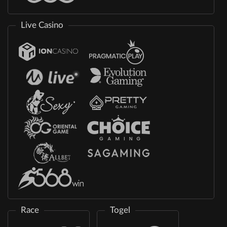
Live Casino
Race
Togel