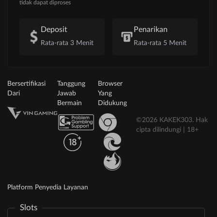
tidak dapat diproses
Deposit
Penarikan
Rata-rata 3 Menit
Rata-rata 5 Menit
Bersertifikasi
Tanggung
Browser
Dari
Jawab
Yang
Bermain
Didukung
©2026 KAKEK303. Hak
cipta dilindungi | 18+
Platform Penyedia Layanan
Slots