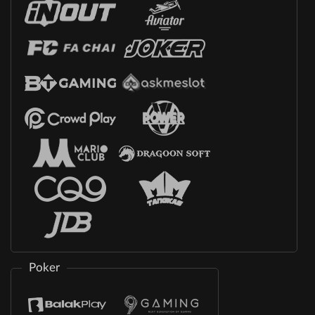
Poker