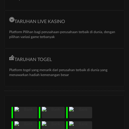
TARUHAN LIVE KASINO
Platform Pilihan bagi perusahaan-perusahaan terbaik di dunia, dengan
pilihan variasi game terbanyak
TARUHAN TOGEL
Platform togel yang menarik dari perusahan terbaik di dunia yang
menawarkan hadiah kemenangan besar