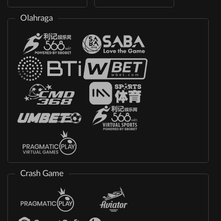
Olahraga
Crash Game