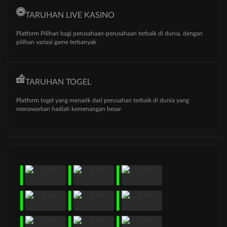
TARUHAN LIVE KASINO
Platform Pilihan bagi perusahaan-perusahaan terbaik di dunia, dengan
pilihan variasi game terbanyak
TARUHAN TOGEL
Platform togel yang menarik dari perusahan terbaik di dunia yang
menawarkan hadiah kemenangan besar