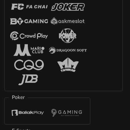
Poker