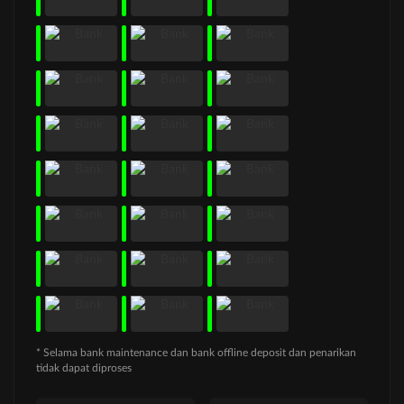
* Selama bank maintenance dan bank offline deposit dan penarikan
tidak dapat diproses