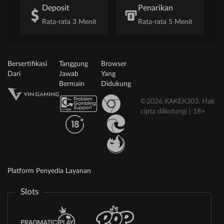
Deposit
Penarikan
Rata-rata 3 Menit
Rata-rata 5 Menit
Bersertifikasi
Tanggung
Browser
Dari
Jawab
Yang
Bermain
Didukung
©2026 KAKEK303. Hak
cipta dilindungi | 18+
Platform Penyedia Layanan
Slots