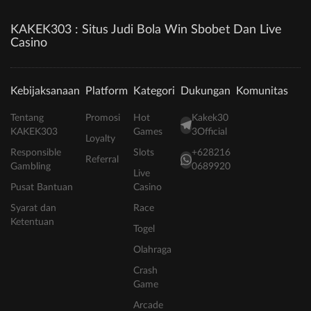
KAKEK303 : Situs Judi Bola Win Sbobet Dan Live
Casino
Kebijaksanaan
Platform
Kategori
Dukungan
Komunitas
Tentang
Promosi
Hot
Kakek30
KAKEK303
Games
3Official
Loyalty
Responsible
Slots
+628216
Referral
Gambling
0689920
Live
Pusat Bantuan
Casino
Syarat dan
Race
Ketentuan
Togel
Olahraga
Crash
Game
Arcade