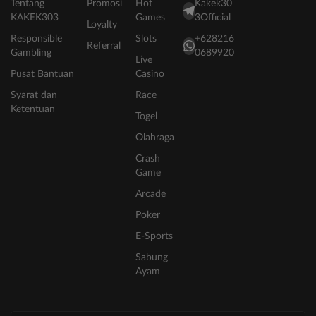
Tentang
Promosi
Hot
Kakek30
KAKEK303
Games
3Official
Loyalty
Responsible
Slots
+628216
Referral
Gambling
0689920
Live
Pusat Bantuan
Casino
Syarat dan
Race
Ketentuan
Togel
Olahraga
Crash
Game
Arcade
Poker
E-Sports
Sabung
Ayam