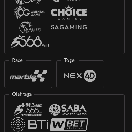
Race
Togel
Olahraga