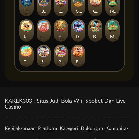
THRONE OF POSEIDON
BATTLE OF ALLIANCE
Color Bingo
GEMS MINER
GOD OF FORTUNE 2
MASTER OF GOLD MINER 2
KUNG FU LEOPARD
LUCKY TIGER
FORTUNE GEMS 2000
DJ SEAL
Book of Egypt
MASTER OF GOLD MINER
TREASURES OF EGYPT
SUPREME ACE
PINATA 1000
Fortune Lion
KAKEK303 : Situs Judi Bola Win Sbobet Dan Live
Casino
Kebijaksanaan
Platform
Kategori
Dukungan
Komunitas