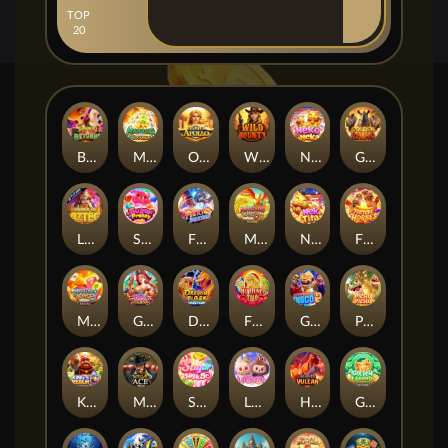
TOP
20
BANDITO RETURNS
MAHJONG 5 DRAGONS
OLYMPUS APOLLO
WILD BOUNTY
NEKO X NEKO
GOLDEN RHINO
LEGACY OF AZTEC
SUGAR FRENZY
FIERY BOXING
MAHJONG WAYS 3+
NEKO TITAN
FORTUNE HORSES
MAHJONG WAYS 3
GOLDEN ISLAND
DRAGON TIGER SHOWDOWN
FORTUNE TRIO
GOVERNMENT DISCO 2
PICHU PICHU
KING'S REALM
MEGA ACE
SUGAR HIGH5
LABUBY
HAMMER OF VULCAN
GOLDEN LEGEND