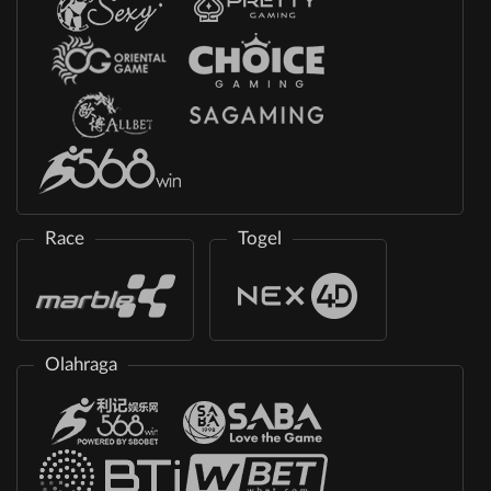
Race
Togel
Olahraga