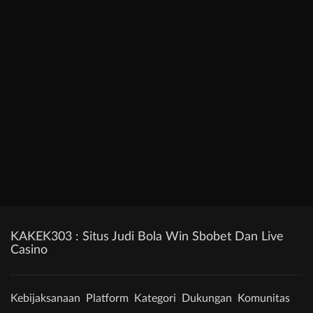
KAKEK303 : Situs Judi Bola Win Sbobet Dan Live
Casino
Kebijaksanaan
Platform
Kategori
Dukungan
Komunitas