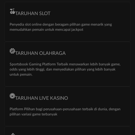
TARUHAN SLOT
Penyedia slot online dengan beragam pilihan game menarik yang
memudahkan pemain untuk mencapai jackpot
TARUHAN OLAHRAGA
Sportsbook Gaming Platform Terbaik menawarkan lebih banyak game,
odds yang lebih tinggi, dan menyediakan pilihan yang lebih banyak
untuk pemain.
TARUHAN LIVE KASINO
Platform Pilihan bagi perusahaan-perusahaan terbaik di dunia, dengan
pilihan variasi game terbanyak